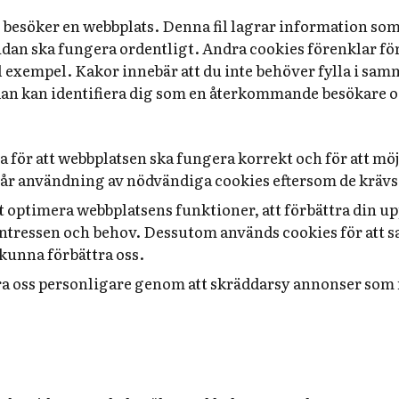
 du besöker en webbplats. Denna fil lagrar information s
t sidan ska fungera ordentligt. Andra cookies förenklar
ll exempel. Kakor innebär att du inte behöver fylla i sa
n kan identifiera dig som en återkommande besökare oc
för att webbplatsen ska fungera korrekt och för att möj
r användning av nödvändiga cookies eftersom de krävs f
t optimera webbplatsens funktioner, att förbättra din u
intressen och behov. Dessutom används cookies för att s
kunna förbättra oss.
 oss personligare genom att skräddarsy annonser som me