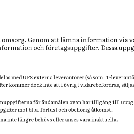
 omsorg. Genom att lämna information via v
ormation och företagsuppgifter. Dessa uppgi
elas med UFS externa leverantörer (så som IT-leverantör
kommer dock inte att i övrigt vidarebefordras, säljas,
ppgifterna för ändamålen ovan har tillgång till uppgi
pgifter mot bl.a. förlust och obehörig åtkomst.
rna inte längre behövs eller anses vara inaktuella.