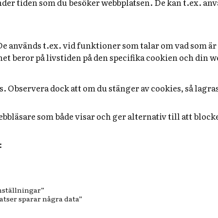
der tiden som du besöker webbplatsen. De kan t.ex. använd
De används t.ex. vid funktioner som talar om vad som ä
et beror på livstiden på den specifika cookien och din w
ras. Observera dock att om du stänger av cookies, så lagr
n webbläsare som både visar och ger alternativ till att blo
:
nställningar”
atser sparar några data”