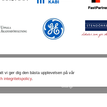
Vardagar
sgatan 3
Öppettider
 att vi ger dig den bästa upplevelsen på vår
07:00 - 16:00
Uppsala
h integritetspolicy
.
Helger
Stängt