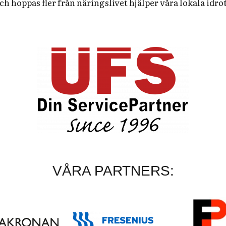
ch hoppas fler från näringslivet hjälper våra lokala idr
VÅRA PARTNERS: