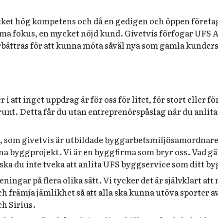
ycket hög kompetens och då en gedigen och öppen föret
ma fokus, en mycket nöjd kund. Givetvis förfogar UFS 
bättras för att kunna möta såväl nya som gamla kunders
 att inget uppdrag är för oss för litet, för stort eller fö
runt. Detta får du utan entreprenörspåslag när du anlit
 som givetvis är utbildade byggarbetsmiljösamordnare, se
ina byggprojekt. Vi är en byggfirma som bryr oss. Vad g
 du inte tveka att anlita UFS byggservice som ditt by
ningar på flera olika sätt. Vi tycker det är självklart at
h främja jämlikhet så att alla ska kunna utöva sporter av
h Sirius.