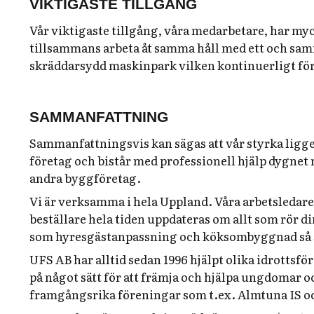
VIKTIGASTE TILLGÅNG
Vår viktigaste tillgång, våra medarbetare, har m
tillsammans arbeta åt samma håll med ett och sam
skräddarsydd maskinpark vilken kontinuerligt för
SAMMANFATTNING
Sammanfattningsvis kan sägas att vår styrka ligger i
företag och bistår med professionell hjälp dygnet 
andra byggföretag.
Vi är verksamma i hela Uppland. Våra arbetsledare,
beställare hela tiden uppdateras om allt som rör d
som hyresgästanpassning och köksombyggnad så ska
UFS AB har alltid sedan 1996 hjälpt olika idrottsföre
på något sätt för att främja och hjälpa ungdomar oc
framgångsrika föreningar som t.ex. Almtuna IS oc