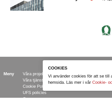
COOKIES
Meny
Våra projekt
Adress
Svederu
Vi använder cookies för att se till
Våra tjänster
754 50 
hemsida. Läs mer i vår
Cookie- oc
Cookie Policies
UFS policies
Om oss
Kontakta oss