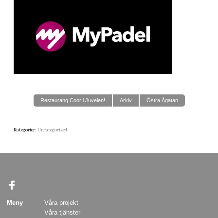
Restaurang Coor i Juvelen!
Arkiv
Östra Ågatan
Kategorier:
Uncategorized
Meny
Våra projekt
Våra tjänster